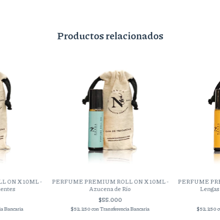
Productos relacionados
 ON X 10ML -
PERFUME PREMIUM ROLL ON X 10ML -
PERFUME PRE
ientes
Azucena de Río
Lengas 
$55.000
ia Bancaria
$52.250
con
Transferencia Bancaria
$52.250