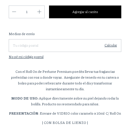
Cambiar CP
Entregas para el CP:
Medios de envío
Calcular
No sé mi código postal
Con el Roll On de Perfume Premium poedés llevar tus fragancias
preferidas con vos a donde vayas. Asegurate de tenerlo en tu cartera o
bolso para poder refrescarte durante todo el día y transformar
instantáneamente tu día.
MODO DE USO:
Aplique directamente sobre su piel dejando rodar la
bolilla. Producto no reomendado para niños.
PRESENT
ACIÓN
: Envase de VIDRIO color caramelo x 10ml C/ Roll On
| CON BOLSA DE LIENZO |