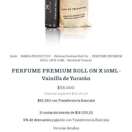
Inicio
.
NANDA PRODUCTOS
.
Perfume Premium Roll On
.
PERFUME PREMIUM
ROLL ON X 10ML - Vainilla de Yucatán
PERFUME PREMIUM ROLL ON X 10ML -
Vainilla de Yucatán
$55.000
Precio sin impuestos
$45.454,55
$52.250
con
Transferencia Bancaria
3
cuotas sin interés de
$18.333,33
5% de descuento
pagando con Transferencia Bancaria
Ver más detalles