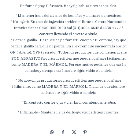
Perfume Spray, Difusores, Body Splash, aceites esenciales.
* Mantener fuera del alcance de los niños y animales domésticos.
* No ingerir. En caso de ingestión accidental llame al Centro Nacional de
Intoxicaciones 0800-333-0160 ó al (011) 4654-6648 ó 4658-7777 ó
concurra llevando el envase o rótulo.
* Cerrar el gatillo : Después de perfumar tu cuerpo o tu entorno, hay que
cerrar el gatillo para que no pierda. En el extremo se encuentra la opción
ON ( abierto), OFF ( cerrado). Todos los productos que contienen aceite
SON ABRASIVOS sobre superficies que pueden dañarse fácilmente,
como MADERA Y EL MÁRMOL. Por ese motivo pedimos que estén
cerrados y siempre estén sobre algún vidrio o bandeja.
* No apoyar los productos sobre superficies que pueden dañarse
fácilmente, como MADERA Y EL MÁRMOL. Tratar de que siempre
estén sobre algún vidrio o bandeja.
* En contacto con los ojos y piel, lavar con abundante agua.
* Inflamable - Mantener lejos del fuego y superficies calientes.