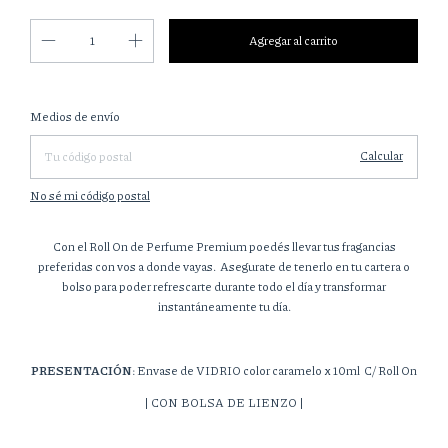
Cambiar CP
Entregas para el CP:
Medios de envío
Calcular
No sé mi código postal
Con el Roll On de Perfume Premium poedés llevar tus fragancias
preferidas con vos a donde vayas. Asegurate de tenerlo en tu cartera o
bolso para poder refrescarte durante todo el día y transformar
instantáneamente tu día.
PRESENT
ACIÓN
: Envase de VIDRIO color caramelo x 10ml C/ Roll On
| CON BOLSA DE LIENZO |