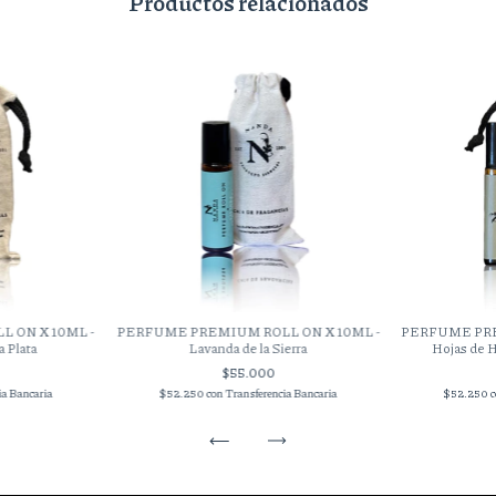
Productos relacionados
 ON X 10ML -
PERFUME PREMIUM ROLL ON X 10ML -
PERFUME PRE
a Plata
Lavanda de la Sierra
Hojas de 
$55.000
ia Bancaria
$52.250
con
Transferencia Bancaria
$52.250