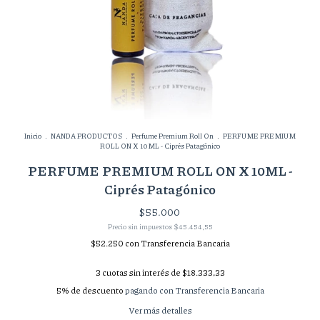
Inicio
.
NANDA PRODUCTOS
.
Perfume Premium Roll On
.
PERFUME PREMIUM
ROLL ON X 10ML - Ciprés Patagónico
PERFUME PREMIUM ROLL ON X 10ML -
Ciprés Patagónico
$55.000
Precio sin impuestos
$45.454,55
$52.250
con
Transferencia Bancaria
3
cuotas sin interés de
$18.333,33
5% de descuento
pagando con Transferencia Bancaria
Ver más detalles