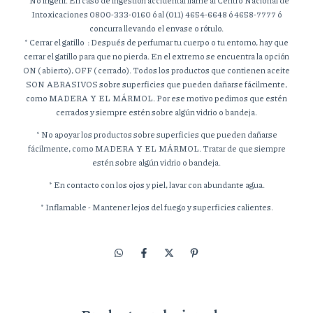
* No ingerir. En caso de ingestión accidental llame al Centro Nacional de
Intoxicaciones 0800-333-0160 ó al (011) 4654-6648 ó 4658-7777 ó
concurra llevando el envase o rótulo.
* Cerrar el gatillo : Después de perfumar tu cuerpo o tu entorno, hay que
cerrar el gatillo para que no pierda. En el extremo se encuentra la opción
ON ( abierto), OFF ( cerrado). Todos los productos que contienen aceite
SON ABRASIVOS sobre superficies que pueden dañarse fácilmente,
como MADERA Y EL MÁRMOL. Por ese motivo pedimos que estén
cerrados y siempre estén sobre algún vidrio o bandeja.
* No apoyar los productos sobre superficies que pueden dañarse
fácilmente, como MADERA Y EL MÁRMOL. Tratar de que siempre
estén sobre algún vidrio o bandeja.
* En contacto con los ojos y piel, lavar con abundante agua.
* Inflamable - Mantener lejos del fuego y superficies calientes.