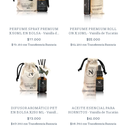
PERFUME SPRAY PREMIUM
PERFUME PREMIUM ROLL
X 50ML EN BOLSA - Vainilla de
ON X 10ML - Vainilla de Yucatán
Yucatán
$77.000
$55.000
$73.150
con
Transferencia Bancaria
$52.250
con
Transferencia Bancaria
DIFUSOR AROMÁTICO PET
ACEITE ESENCIAL PARA
EN BOLSA X250 ML - Vainilla
HORNITOS - Vainilla de Yucatán
de Yucatán
$73.000
$41.000
$69.350
con
Transferencia Bancaria
$38.950
con
Transferencia Bancaria