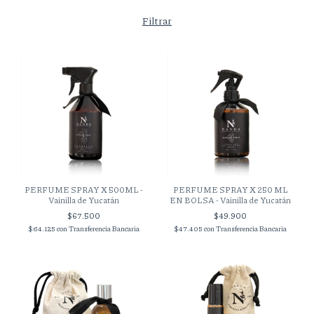
Filtrar
PERFUME SPRAY X 500ML -
PERFUME SPRAY X 250 ML
Vainilla de Yucatán
EN BOLSA - Vainilla de Yucatán
$67.500
$49.900
$64.125
con
Transferencia Bancaria
$47.405
con
Transferencia Bancaria