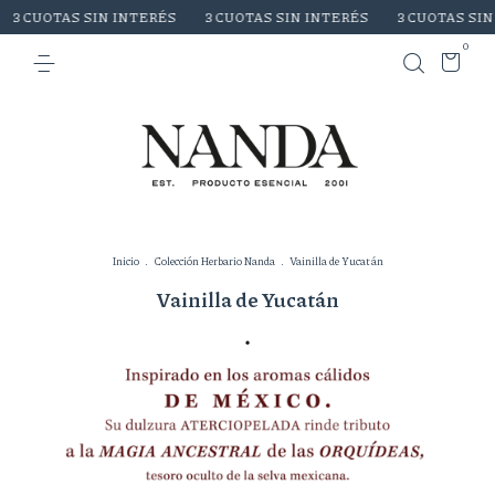
 CUOTAS SIN INTERÉS
3 CUOTAS SIN INTERÉS
3 CUOTAS SIN I
0
Inicio
.
Colección Herbario Nanda
.
Vainilla de Yucatán
Vainilla de Yucatán