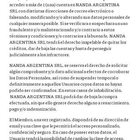
acceder a más de 1 (una) cuenta en NANDA ARGENTINA
SRL con distintas direcciones de correo electrónico o
falseando, modificando y/o alterando sus datos personales de
cualquier manera posible. Si se verificara o sospechara un uso
fraudulento y/o malintencionado y/o contrario a estos
términos y condiciones y/o contrarios a la buena fe, NANDA
ARGENTINA SRL tendrá el derecho inapelable de quitar los
créditos, dar de baja las cuentas y hasta de perseguir
judicialmente a los infractores.
NANDA ARGENTINA SRL, se reserva el derecho de solicitar
algún comprobante y/o dato adicional a efectos de corroborar
los Datos Personales, así como de suspender temporal o
definitivamente a aquellos Usuarios cuyos datos no hayan
podido ser confirmados. En estos casos de inhabilitación,
NANDA ARGENTINA SRL podrá dar de baja la compra
efectuada, sin que ello genere derecho alguno a resarcimiento,
pago y/o indemnización.
El Miembro, una vez registrado, dispondrá de su dirección de
email y una clave que le permitirá el acceso personalizado,
confidencial y seguro. En caso de poseer estos datos, el
Usuario tendrá la posibilidad de cambiar la clave de acceso,