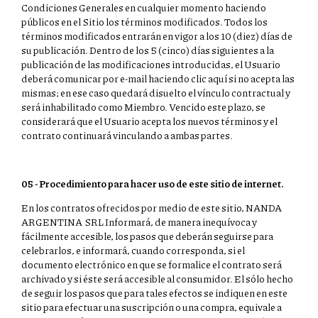
Condiciones Generales en cualquier momento haciendo
públicos en el Sitio los términos modificados. Todos los
términos modificados entrarán en vigor a los 10 (diez) días de
su publicación. Dentro de los 5 (cinco) días siguientes a la
publicación de las modificaciones introducidas, el Usuario
deberá comunicar por e-mail haciendo clic aquí si no acepta las
mismas; en ese caso quedará disuelto el vínculo contractual y
será inhabilitado como Miembro. Vencido este plazo, se
considerará que el Usuario acepta los nuevos términos y el
contrato continuará vinculando a ambas partes.
05 - Procedimiento para hacer uso de este sitio de internet.
En los contratos ofrecidos por medio de este sitio, NANDA
ARGENTINA SRL Informará, de manera inequívoca y
fácilmente accesible, los pasos que deberán seguirse para
celebrarlos, e informará, cuando corresponda, si el
documento electrónico en que se formalice el contrato será
archivado y si éste será accesible al consumidor. El sólo hecho
de seguir los pasos que para tales efectos se indiquen en este
sitio para efectuar una suscripción o una compra, equivale a