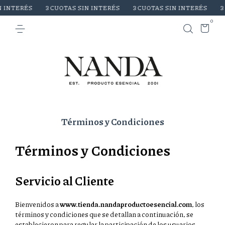
RÉS
3 CUOTAS SIN INTERÉS
3 CUOTAS SIN INTERÉS
3 CUOTA
0
Términos y Condiciones
Términos y Condiciones
Servicio al Cliente
Bienvenidos a
www.tienda.nandaproductoesencial.com
, los
términos y condiciones que se detallan a continuación, se
establecieron para regular la participación de los usuarios