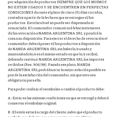
por adquisición de productos SIEMPRE QUE LOS MISMOS
NO ESTEN USADOS Y SE ENCUENTREN EN PERFECTAS
CONDICIONES durante el plazo de cinco (5) días corridos,
contados a partir de la fecha en que se entregue el/los
productos. Esta facultad no puede ser dispensada ni
renunciada. El consumidor comunicará fehacientemente
dicha revocación a NANDA ARGENTINA SRL y pondrá la
cosa a su disposición. Para ejercer el derecho de revocación el
consumidor deberá poner el/los productos a disposición
de NANDA ARGENTINA SRL sin haberlo/s usado y
manteniéndolo/s en el mismo estado en que lo/s recibió,
debiendo restituir NANDA ARGENTINA SRL los importes
recibidos (Res. 906/98). Pasado ese plazo, NANDA
ARGENTINA SRL podrá buscar la mejor solución posible en
pos de la satisfacción del consumidor, sin que esto sea
obligatorio para ella.
Para poder realizar el reembolso o cambio el producto debe:
A - Estar en las mismas condiciones en que se entregó y deberá
conservar el embalaje original.
B - El envío estará a cargo del cliente, salvo que el producto
recibido sea defectuoso o incorrecto, en este último