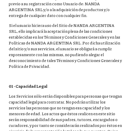
previo a su registración como Usuario de: NANDA
ARGENTINA SRL y/o a la adquisición de productos y/o
entrega de cualquier dato con cualquier fin.
Si el usuario hiciera uso del Sitio de NANDA ARGENTINA
SRL, ello implicará la aceptación plena de las condiciones
establecidas en los Términos y Condiciones Generales y en las
Políticas de NANDA ARGENTINA SRL .Por dicha utilización
del sitio y/o sus servicios, el usuario se obligará a cumplir
expresamente con las mismas, no pudiendo alegar el
desconocimiento de tales Términos y Condiciones Generales y
Política de Privacidad.
01 - Capacidad Legal
Los Servicios sólo están disponibles para personas que tengan
capacidad legal para contratar. No podrán utilizar los
servicios las personas que no tengan esa capacidad y los
menores de edad. Los actos que éstos realicen en este sitio
serán responsabilidad de sus padres, tutores, encargados o
curadores, y por tanto se considerarán realizados por éstos en
ejercicio de la representación legal con la que cuentan. Quien