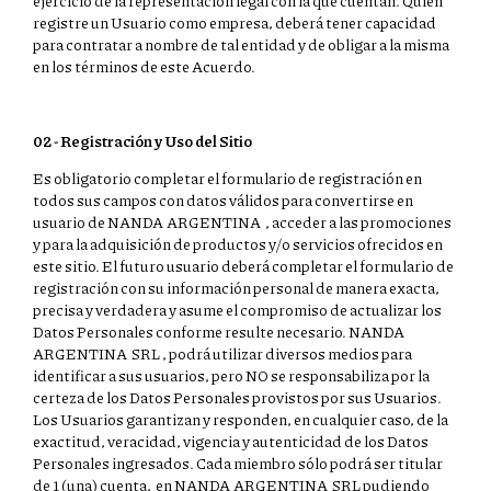
registre un Usuario como empresa, deberá tener capacidad
para contratar a nombre de tal entidad y de obligar a la misma
en los términos de este Acuerdo.
02 - Registración y Uso del Sitio
Es obligatorio completar el formulario de registración en
todos sus campos con datos válidos para convertirse en
usuario de NANDA ARGENTINA , acceder a las promociones
y para la adquisición de productos y/o servicios ofrecidos en
este sitio. El futuro usuario deberá completar el formulario de
registración con su información personal de manera exacta,
precisa y verdadera y asume el compromiso de actualizar los
Datos Personales conforme resulte necesario. NANDA
ARGENTINA SRL , podrá utilizar diversos medios para
identificar a sus usuarios, pero NO se responsabiliza por la
certeza de los Datos Personales provistos por sus Usuarios.
Los Usuarios garantizan y responden, en cualquier caso, de la
exactitud, veracidad, vigencia y autenticidad de los Datos
Personales ingresados. Cada miembro sólo podrá ser titular
de 1 (una) cuenta, en NANDA ARGENTINA SRL pudiendo