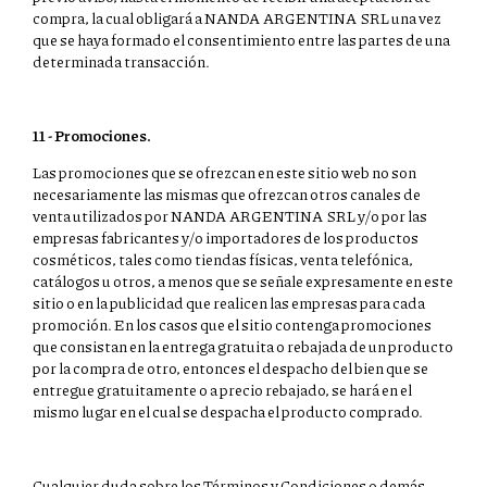
compra, la cual obligará a NANDA ARGENTINA SRL una vez
que se haya formado el consentimiento entre las partes de una
determinada transacción.
11 - Promociones.
Las promociones que se ofrezcan en este sitio web no son
necesariamente las mismas que ofrezcan otros canales de
venta utilizados por NANDA ARGENTINA SRL y/o por las
empresas fabricantes y/o importadores de los productos
cosméticos, tales como tiendas físicas, venta telefónica,
catálogos u otros, a menos que se señale expresamente en este
sitio o en la publicidad que realicen las empresas para cada
promoción. En los casos que el sitio contenga promociones
que consistan en la entrega gratuita o rebajada de un producto
por la compra de otro, entonces el despacho del bien que se
entregue gratuitamente o a precio rebajado, se hará en el
mismo lugar en el cual se despacha el producto comprado.
Cualquier duda sobre los Términos y Condiciones o demás