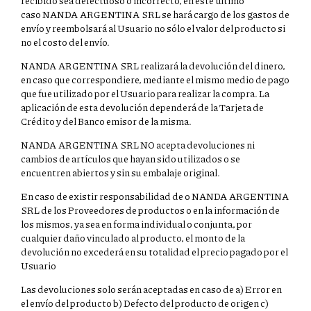
caso NANDA ARGENTINA SRL se hará cargo de los gastos de
envío y reembolsará al Usuario no sólo el valor del producto si
no el costo del envío.
NANDA ARGENTINA SRL realizará la devolución del dinero,
en caso que correspondiere, mediante el mismo medio de pago
que fue utilizado por el Usuario para realizar la compra. La
aplicación de esta devolución dependerá de la Tarjeta de
Crédito y del Banco emisor de la misma.
NANDA ARGENTINA SRL NO acepta devoluciones ni
cambios de artículos que hayan sido utilizados o se
encuentren abiertos y sin su embalaje original.
En caso de existir responsabilidad de o NANDA ARGENTINA
SRL de los Proveedores de productos o en la información de
los mismos, ya sea en forma individual o conjunta, por
cualquier daño vinculado al producto, el monto de la
devolución no excederá en su totalidad el precio pagado por el
Usuario
Las devoluciones solo serán aceptadas en caso de a) Error en
el envío del producto b) Defecto del producto de origen c)