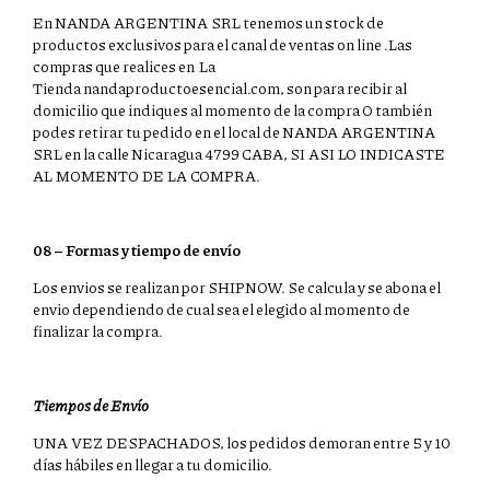
En NANDA ARGENTINA SRL tenemos un stock de
productos exclusivos para el canal de ventas on line .Las
compras que realices en La
Tienda nandaproductoesencial.com, son para recibir al
domicilio que indiques al momento de la compra O también
podes retirar tu pedido en el local de NANDA ARGENTINA
SRL en la calle Nicaragua 4799 CABA, SI ASI LO INDICASTE
AL MOMENTO DE LA COMPRA.
08 – Formas y tiempo de envío
Los envios se realizan por SHIPNOW. Se calcula y se abona el
envio dependiendo de cual sea el elegido al momento de
finalizar la compra.
Tiempos de Envío
UNA VEZ DESPACHADOS, los pedidos demoran entre 5 y 10
días hábiles en llegar a tu domicilio.