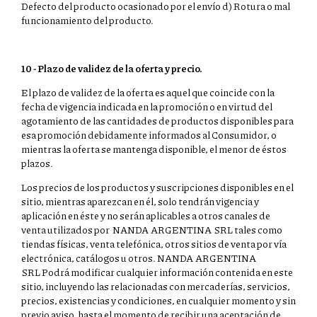
Defecto del producto ocasionado por el envío d) Rotura o mal
funcionamiento del producto.
10 - Plazo de validez de la oferta y precio.
El plazo de validez de la oferta es aquel que coincide con la
fecha de vigencia indicada en la promoción o en virtud del
agotamiento de las cantidades de productos disponibles para
esa promoción debidamente informados al Consumidor, o
mientras la oferta se mantenga disponible, el menor de éstos
plazos.
Los precios de los productos y suscripciones disponibles en el
sitio, mientras aparezcan en él, solo tendrán vigencia y
aplicación en éste y no serán aplicables a otros canales de
venta utilizados por NANDA ARGENTINA SRL tales como
tiendas físicas, venta telefónica, otros sitios de venta por vía
electrónica, catálogos u otros. NANDA ARGENTINA
SRL Podrá modificar cualquier información contenida en este
sitio, incluyendo las relacionadas con mercaderías, servicios,
precios, existencias y condiciones, en cualquier momento y sin
previo aviso, hasta el momento de recibir una aceptación de