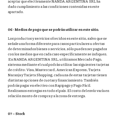
aceptar que efectivamente NANDA ARGENTINA SRL ha
dado cumplimiento a las condiciones contenidas en este
apartado.
06 - Medios de pago que se podrán utilizar en este sitio.
Los productos y servicios ofrecidos en este sitio, salvo que se
señale una forma diferente para casos particulares u ofertas
de determinados bienes o servicios, sólo pueden ser pagados
con los medios que en cada caso específicamente se indiquen.
En NANDA ARGENTINA SRL, utilizamos Mercado Pago,
sistema mediante el cual podrás utilizar las siguientes tarjetas
de crédito: Visa, Mastercard, American Express, Tarjeta
Naranja y Tarjeta Shopping, cada una de estas tarjetas tienen
distintas opciones de cuotas y financiamiento. También
podrás pagar en efectivo con Rapipago y Pago Fácil.
Realizamos entregas en todo el país. El costo del envío varía en
relación monto de compra y a la zona de entrega.
07 – Stock