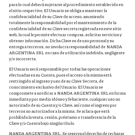
para lo cual deberá sujetarse al procedimiento establecido en
el sitio respectivo. El Usuario se obliga a mantener la
confidencialidad de su Clave de acceso, asumiendo
totalmente la responsabilidad por el mantenimiento de la
confidencialidad de su Clave secreta registrada en este sitio
web, la cual le permite efectuar compras, solicitar servicios y
obtener información. Dicha Clave es de uso personal y su
entrega a terceros, no involucra responsabilidad de NANDA
ARGENTINA SRL en caso de utilización indebida, negligente
y/o incorrecta.
El Usuario será responsable por todas las operaciones
efectuadas en su Cuenta, pues el acceso a la misma está
restringido al ingreso y uso de su Clave Secreta, de
conocimiento exclusivo del Usuario. El Usuario se
compromete a notificar a NANDA ARGENTINA SRL en forma
inmediata y por medio idóneo y fehaciente, cualquier uso no
autorizado de su Cuenta y/o Clave, así como el ingreso por
terceros no autorizados a la misma. Se aclara que está
prohibida la venta, cesión, préstamo o transferencia de la
Clave y/o Cuenta bajo ningún título.
NANDA ARGENTINA SRL, Se reserva el derecho de rechazar