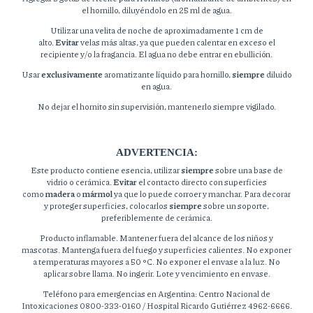
el hornillo, diluyéndolo en 25 ml de agua.
Utilizar una velita de noche de aproximadamente 1 cm de
alto.
Evitar
velas más altas, ya que pueden calentar en exceso el
recipiente y/o la fragancia. El agua no debe entrar en ebullición.
Usar
exclusivamente
aromatizante líquido para hornillo,
siempre
diluido
en agua.
No dejar el hornito sin supervisión, mantenerlo siempre vigilado.
ADVERTENCIA:
Este producto contiene esencia, utilizar
siempre
sobre una base de
vidrio o cerámica.
Evitar
el contacto directo con superficies
como
madera
o
mármol
ya que lo puede corroer y manchar. Para decorar
y proteger superficies, colocarlos
siempre
sobre un soporte,
preferiblemente de cerámica.
Producto inflamable. Mantener fuera del alcance de los niños y
mascotas. Mantenga fuera del fuego y superficies calientes. No exponer
a temperaturas mayores a 50 °C. No exponer el envase a la luz. No
aplicar sobre llama. No ingerir. Lote y vencimiento en envase.
Teléfono para emergencias en Argentina: Centro Nacional de
Intoxicaciones 0800-333-0160 / Hospital Ricardo Gutiérrez 4962-6666.