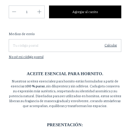
Cambiar CP
Entregas para el CP:
Medios de envío
Calcular
No sé mi código postal
ACEITE ESENCIAL PARA HORNITO.
Nuestros aceites esenciales para hornito están formulados a partir de
esencias
100 % puras
, sin diluyentes y sin aditivos. Cada gota conserva
su expresión más auténtica, respetando su identidad aromática y su
potencia natural. Diseñados para ser utilizados en hornitos, estos aceites
liberan su fragancia de manera gradual y envolvente, creando atmósferas
que acompañan, equilibran y transforman los espacios.
PRESENTACIÓN: