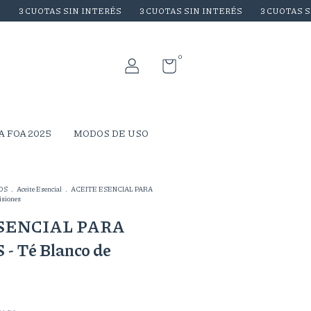
OTAS SIN INTERÉS
3 CUOTAS SIN INTERÉS
3 CUOTAS SIN INTER
0
A FOA 2025
MODOS DE USO
OS
.
Aceite Esencial
.
ACEITE ESENCIAL PARA
isiones
SENCIAL PARA
 Té Blanco de