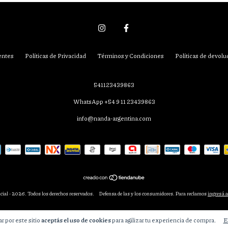
entes
Políticas de Privacidad
Términos y Condiciones
Políticas de devolu
541123439863
WhatsApp +54 9 11 23439863
info@nanda-argentina.com
ial - 2026. Todos los derechos reservados.
Defensa de las y los consumidores. Para reclamos
ingresá a
r por este sitio
aceptás el uso de cookies
para agilizar tu experiencia de compra.
E