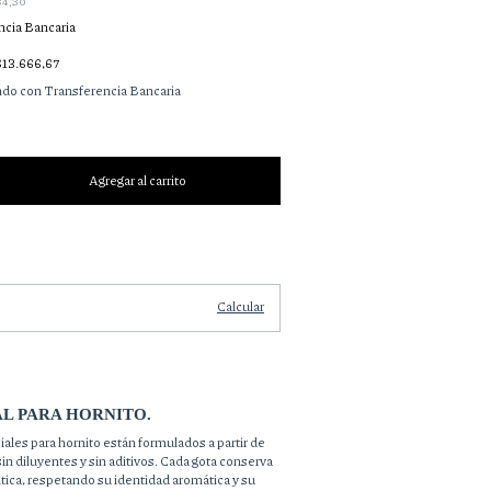
84,30
ncia Bancaria
$13.666,67
do con Transferencia Bancaria
Cambiar CP
Calcular
AL PARA HORNITO.
ales para hornito están formulados a partir de
 sin diluyentes y sin aditivos. Cada gota conserva
ica, respetando su identidad aromática y su