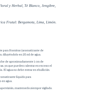
loral y Herbal, Té Blanco, Jengibre, 
rica Frutal: Bergamota, Lima, Limón. 
te para Hornitos (aromatizante de
o, diluyéndolo en 25 ml de agua.
 noche de aproximadamente 1 cm de
tas, ya que pueden calentar en exceso el
ia. El agua no debe entrar en ebullición.
romatizante líquido para
o en agua.
supervisión, mantenerlo siempre vigilado.