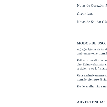
Notas de Corazón: 
F
Geranium.
Notas de Salida: 
Cít
MODOS DE USO:
Agregar 5 gotas de Acei
ambientes) en el hornill
Utilizar una velita de
alto.
Evitar
velas más al
recipiente y/o la fraganc
Usar
exclusivamente
a
hornillo,
siempre
diluid
No dejar el hornito sin 
ADVERTENCIA: