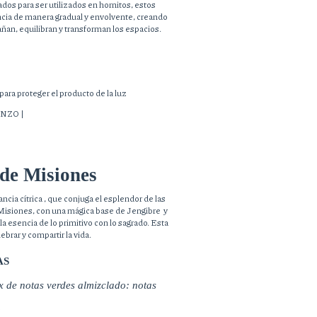
dos para ser utilizados en hornitos, estos
ancia de manera gradual y envolvente, creando
an, equilibran y transforman los espacios.
para proteger el producto de la luz
NZO |
de Misiones
cia cítrica , que conjuga el esplendor de las
Misiones, con una mágica base de Jengibre y
 esencia de lo primitivo con lo sagrado. Esta
lebrar y compartir la vida.
AS
 de notas verdes almizclado: notas 
o