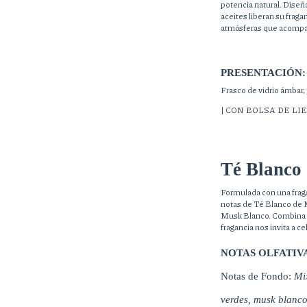
potencia natural. Diseña
aceites liberan su frag
atmósferas que acompañ
PRESENTACIÓN:
Frasco de vidrio ámbar, 
| CON BOLSA DE LIE
Té Blanco 
Formulada con una fragan
notas de Té Blanco de 
Musk Blanco. Combina la
fragancia nos invita a ce
NOTAS OLFATIV
Notas de Fondo: 
Mix
verdes, musk blanc