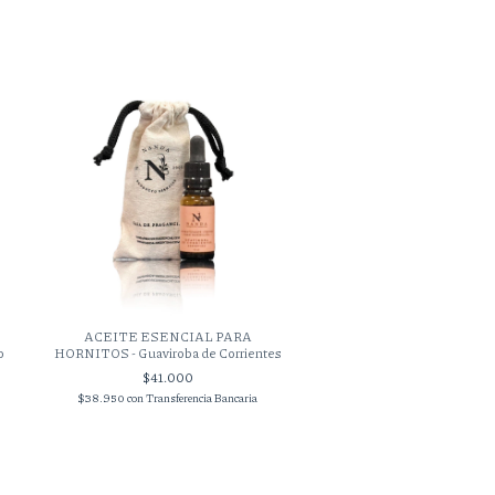
ACEITE ESENCIAL PARA
ACEITE ESENCIAL 
o
HORNITOS - Guaviroba de Corrientes
HORNITOS - Vainilla de
$41.000
$41.000
$38.950
con
Transferencia Bancaria
$38.950
con
Transferencia 