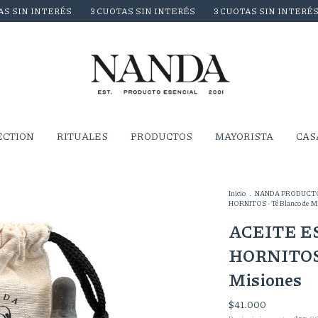
NTERÉS
3 CUOTAS SIN INTERÉS
3 CUOTAS SIN INTERÉS
3 CU
ECTION
RITUALES
PRODUCTOS
MAYORISTA
CAS
Inicio
.
NANDA PRODUCT
HORNITOS - Té Blanco de M
ACEITE E
HORNITOS -
Misiones
$41.000