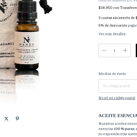
Precio sin impuestos
$33.8
$38.950
con
Transfere
3
cuotas sin interés de
5% de descuento
pagan
Ver más detalles
Entregas para el CP:
Medios de envío
No sé mi código postal
ACEITE ESENCI
Nuestros aceites esenci
esencias
100 % puras
,
su expresión más autént