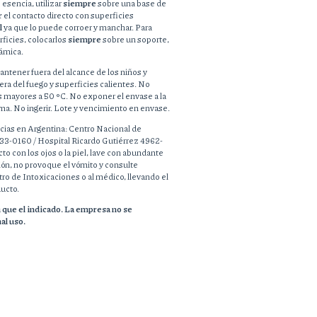
esencia, utilizar
siempre
sobre una base de
r
el contacto directo con superficies
l
ya que lo puede corroer y manchar. Para
rficies, colocarlos
siempre
sobre un soporte,
ámica.
ntener fuera del alcance de los niños y
a del fuego y superficies calientes. No
 mayores a 50 °C. No exponer el envase a la
ama. No ingerir. Lote y vencimiento en envase.
ias en Argentina: Centro Nacional de
3-0160 / Hospital Ricardo Gutiérrez 4962-
o con los ojos o la piel, lave con abundante
ión, no provoque el vómito y consulte
o de Intoxicaciones o al médico, llevando el
ducto.
in que el indicado. La empresa no se
al uso.