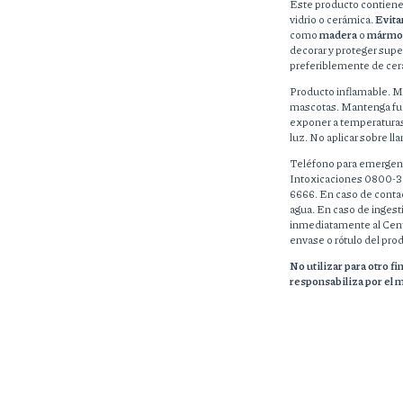
Este producto contiene 
vidrio o cerámica.
Evita
como
madera
o
mármo
decorar y proteger supe
preferiblemente de cer
Producto inflamable. Ma
mascotas. Mantenga fuer
exponer a temperaturas
luz. No aplicar sobre ll
Teléfono para emergenc
Intoxicaciones 0800-33
6666. En caso de contact
agua. En caso de ingest
inmediatamente al Centr
envase o rótulo del pro
No utilizar para otro f
responsabiliza por el m