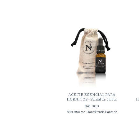
ITE ESENCIAL PARA
ACEITE ESENCIAL PARA
 Cedrón del Río de la Plata
HORNITOS - Santal de Jaipur
H
$41.000
$41.000
50
con
Transferencia Bancaria
$38.950
con
Transferencia Bancaria