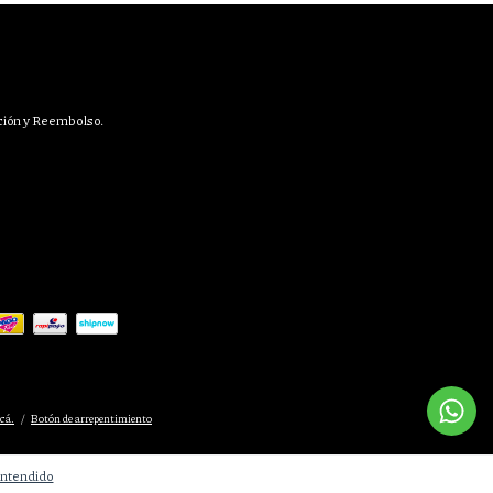
ción y Reembolso.
cá.
/
Botón de arrepentimiento
ntendido