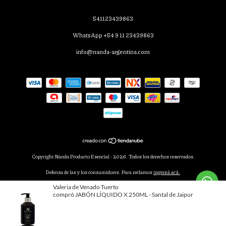
541123439863
WhatsApp +54 9 11 23439863
info@nanda-argentina.com
Copyright Nanda Producto Esencial - 2026. Todos los derechos reservados.
Defensa de las y los consumidores. Para reclamos
ingresá acá.
Botón de arrepentimiento
Al navegar por este sitio
aceptás el uso de cookies
para agilizar tu
experiencia de compra.