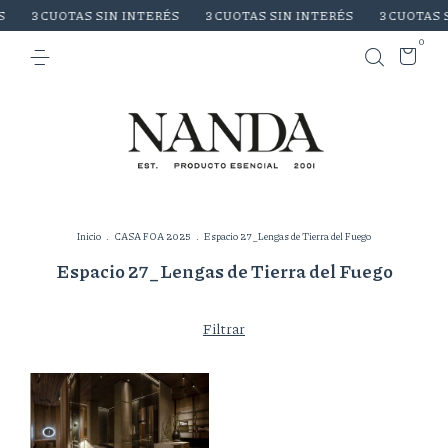
3 CUOTAS SIN INTERÉS
3 CUOTAS SIN INTERÉS
3 CUOTAS S
0
Inicio
.
CASA FOA 2025
.
Espacio 27_Lengas de Tierra del Fuego
Espacio 27_Lengas de Tierra del Fuego
Filtrar