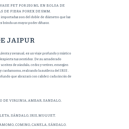
VASE PET POR 250 ML EN BOLSA DE
LAS DE FIBRA POREX DE 5MM.
s importadas son del doble de diámetro que las
les brinda un mayor poder difusor.
E JAIPUR
lenta y sensual, es un viaje profundo y místico
despierta tus sentidos. De su amaderado
ceites de sándalo, cedro y vetiver, emergen
 y cardamomo, realzando la sutileza del IRIS .
fundo que abrazará con calidez cada rincón de
DRO DE VIRGINIA, AMBAR, SANDALO,
IOLETA, SÁNDALO, IRIS, MUGUET.
ARDAMOMO, COMINO, CANELA, SÁNDALO.