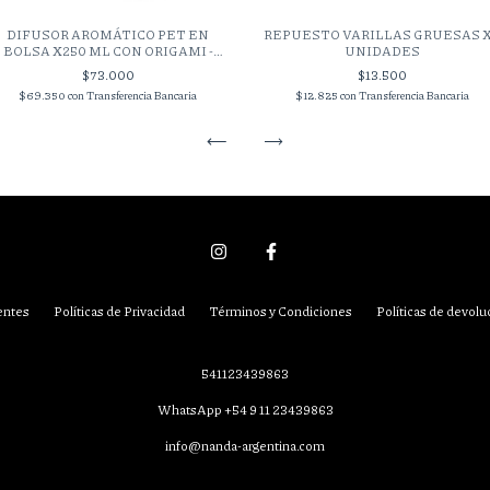
DIFUSOR AROMÁTICO PET EN
REPUESTO VARILLAS GRUESAS 
BOLSA X250 ML CON ORIGAMI -
UNIDADES
Azucena de Río
$73.000
$13.500
$69.350
con
Transferencia Bancaria
$12.825
con
Transferencia Bancaria
entes
Políticas de Privacidad
Términos y Condiciones
Políticas de devolu
541123439863
WhatsApp +54 9 11 23439863
info@nanda-argentina.com