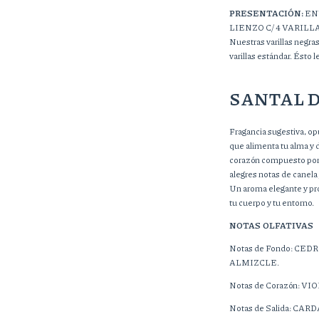
PRESENTACIÓN:
EN
LIENZO C/ 4 VARIL
Nuestras varillas negra
varillas estándar. Ésto 
SANTAL D
Fragancia sugestiva, opu
que alimenta tu alma y 
corazón compuesto por a
alegres notas de canela
Un aroma elegante y pro
tu cuerpo y tu entorno.
NOTAS OLFATIVAS
Notas de Fondo: CE
ALMIZCLE.
Notas de Corazón: V
Notas de Salida: C