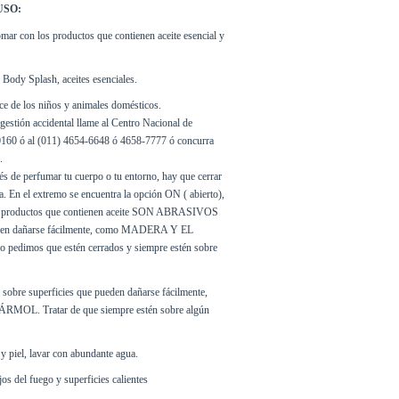
USO:
ar con los productos que contienen aceite esencial y 
Body Splash, aceites esenciales.
ce de los niños y animales domésticos.
gestión accidental llame al Centro Nacional de 
60 ó al (011) 4654-6648 ó 4658-7777 ó concurra 
.
ués de perfumar tu cuerpo o tu entorno, hay que cerrar 
da. En el extremo se encuentra la opción ON ( abierto), 
s productos que contienen aceite SON ABRASIVOS 
eden dañarse fácilmente, como MADERA Y EL 
pedimos que estén cerrados y siempre estén sobre 
sobre superficies que pueden dañarse fácilmente, 
L. Tratar de que siempre estén sobre algún 
y piel, lavar con abundante agua.
os del fuego y superficies calientes