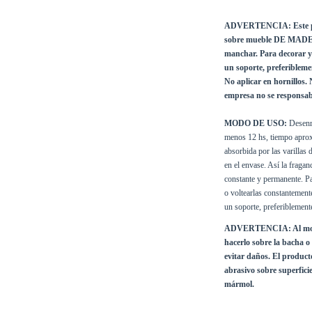
ADVERTENCIA: Este produ
sobre mueble DE MADER
manchar. Para decorar y 
un soporte, preferibleme
No aplicar en hornillos. N
empresa no se responsabi
MODO DE USO:
 Desenro
menos 12 hs, tiempo aproxi
absorbida por las varillas
en el envase. Así la fragan
constante y permanente. Pa
o voltearlas constantemente
un soporte, preferiblement
ADVERTENCIA: Al moment
hacerlo sobre la bacha o 
evitar daños. El producto 
abrasivo sobre superfici
mármol.