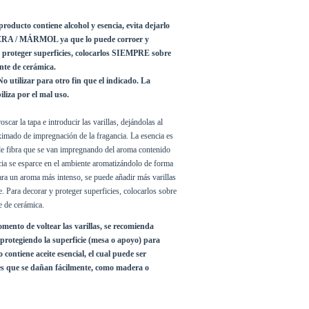
cto contiene alcohol y esencia, evita dejarlo 
A / MÁRMOL ya que lo puede corroer y 
proteger superficies, colocarlos SIEMPRE sobre 
nte de cerámica.
o utilizar para otro fin que el indicado. La 
liza por el mal uso.
scar la tapa e introducir las varillas, dejándolas al 
mado de impregnación de la fragancia. La esencia es 
 de fibra que se van impregnando del aroma contenido 
cia se esparce en el ambiente aromatizándolo de forma 
ra un aroma más intenso, se puede añadir más varillas 
. Para decorar y proteger superficies, colocarlos sobre 
e de cerámica.
o de voltear las varillas, se recomienda 
protegiendo la superficie (mesa o apoyo) para 
contiene aceite esencial, el cual puede ser 
es que se dañan fácilmente, como madera o 