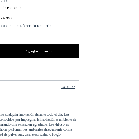
30,58
ncia Bancaria
$24.333,33
do con Transferencia Bancaria
Cambiar CP
Calcular
e cualquier habitación durante todo el día. Los 
 conocidos por impregnar la habitación o ambiente de 
nerando una sensación agradable. Los difusores 
fibra, perfuman los ambientes directamente con la 
ad de pulverizar, usar electricidad o fuego.