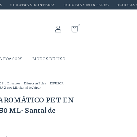
OTAS SIN INTERÉS
3 CUOTAS SIN INTERÉS
3 CUOTAS SIN INTE
0
A FOA 2025
MODOS DE USO
OS
.
Difusores
.
Difusor en Bolsa
.
DIFUSOR
X250 ML- Santal de Jaipur
AROMÁTICO PET EN
0 ML- Santal de