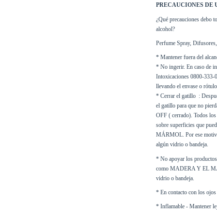
PRECAUCIONES DE 
¿Qué precauciones debo tom
alcohol?
Perfume Spray, Difusores, 
* Mantener fuera del alcan
* No ingerir. En caso de in
Intoxicaciones 0800-333-01
llevando el envase o rótulo
* Cerrar el gatillo  : Desp
el gatillo para que no pier
OFF ( cerrado). Todos lo
sobre superficies que pu
MÁRMOL. Por ese motivo 
algún vidrio o bandeja.
* No apoyar los productos 
como MADERA Y EL MÁRMO
vidrio o bandeja.
* En contacto con los ojos 
* Inflamable - Mantener lej