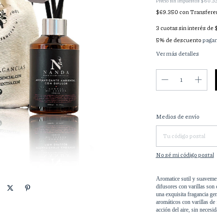
Precio sin impuestos
$60.3
$69.350
con
Transfere
3
cuotas sin interés de
5% de descuento
pagan
Ver más detalles
Entregas para el CP:
Medios de envío
No sé mi código postal
Aromatice sutil y suavement
difusores con varillas son
una exquisita fragancia ge
aromáticos con varillas de 
acción del aire, sin necesid