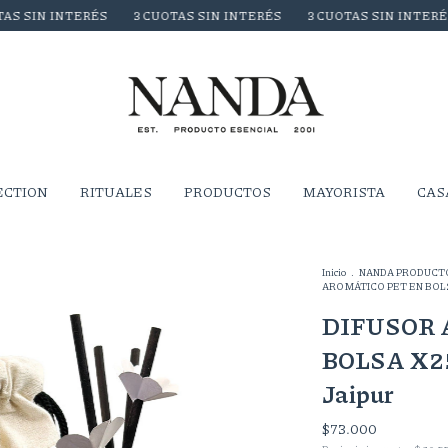
NTERÉS
3 CUOTAS SIN INTERÉS
3 CUOTAS SIN INTERÉS
3 CU
ECTION
RITUALES
PRODUCTOS
MAYORISTA
CAS
Inicio
.
NANDA PRODUCT
AROMÁTICO PET EN BOLSA 
DIFUSOR 
BOLSA X25
Jaipur
$73.000