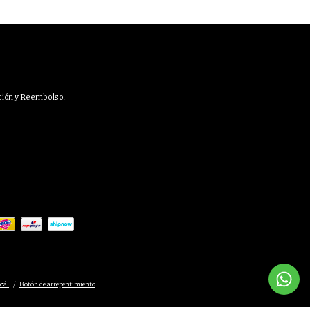
ción y Reembolso.
cá.
/
Botón de arrepentimiento