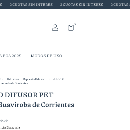
UOTAS SIN INTERÉS
3 CUOTAS SIN INTERÉS
3 CUOTAS SIN INTE
0
A FOA 2025
MODOS DE USO
OS
.
Difusores
.
Repuesto Difusor
.
REPUESTO
iroba de Corrientes
 DIFUSOR PET
uaviroba de Corrientes
09,09
ncia Bancaria