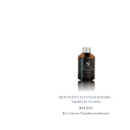
 DIFUSOR PET X250ML -
REPUESTO DIFUSOR X250ML -
Azucena de Río
Vainilla de Yucatán
$49.500
$49.500
25
con
Transferencia Bancaria
$47.025
con
Transferencia Bancaria