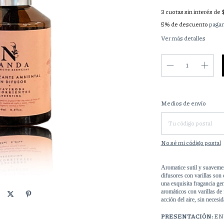
3
cuotas sin interés de
5% de descuento
pagan
Ver más detalles
Entregas para el CP:
Medios de envío
No sé mi código postal
Aromatice sutil y suavement
difusores con varillas son
una exquisita fragancia ge
aromáticos con varillas de 
acción del aire, sin necesid
PRESENTACIÓN:
EN