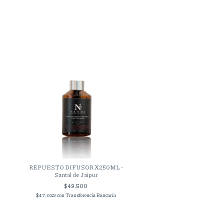
REPUESTO DIFUSOR X250ML -
REPUESTO DIFUSOR X25
Santal de Jaipur
Blanco de Mision
$49.500
$49.500
$47.025
con
Transferencia Bancaria
$47.025
con
Transferencia 