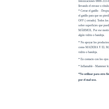
Intoxicaciones 0800-333-01
llevando el envase o rótulo
* Cerrar el gatillo  : Desp
el gatillo para que no pier
OFF ( cerrado). Todos lo
sobre superficies que pu
MÁRMOL. Por ese motivo 
algún vidrio o bandeja.
* No apoyar los productos 
como MADERA Y EL MÁRMO
vidrio o bandeja.
* En contacto con los ojos 
* Inflamable - Mantener lej
*No utilizar para otro fi
por el mal uso.