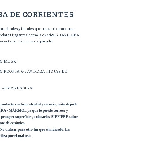
A DE CORRIENTES
tas florales y frutales que transmiten aromas
y relatos fragantes como la exotica GUAVIROBA
resente con técnicas del pasado.
RO, MUSK
IGO, PEONIA, GUAVIROBA , HOJAS DE
OMELO, MANDARINA
cto contiene alcohol y esencia, evita dejarlo 
A / MÁRMOL ya que lo puede corroer y 
proteger superficies, colocarlos SIEMPRE sobre 
nte de cerámica.
liza por el mal uso.