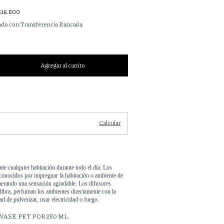
$16.500
do con Transferencia Bancaria
Cambiar CP
Calcular
e cualquier habitación durante todo el día. Los 
 conocidos por impregnar la habitación o ambiente de 
nerando una sensación agradable. Los difusores 
fibra, perfuman los ambientes directamente con la 
ad de pulverizar, usar electricidad o fuego.
VASE PET POR 250 ML.