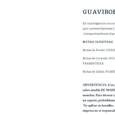
GUAVIROB
Es una fragancia con no
que cuentan historias 
, transportandonos al p
NOTAS OLFATIVAS
Notas de Fondo: CED
Notas de Corazón: H
FRAMBUESA
Notas de Salida: P
ADVERTENCIA: Este produ
sobre mueble DE MADER
manchar. Para decorar y 
un soporte, preferibleme
 No aplicar en hornillos. No utilizar para otro fin que el indicado. La 
empresa no se responsabi