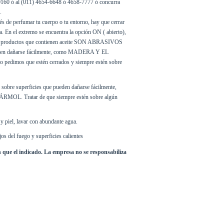
60 ó al (011) 4654-6648 ó 4658-7777 ó concurra 
.
ués de perfumar tu cuerpo o tu entorno, hay que cerrar 
da. En el extremo se encuentra la opción ON ( abierto), 
s productos que contienen aceite SON ABRASIVOS 
eden dañarse fácilmente, como MADERA Y EL 
pedimos que estén cerrados y siempre estén sobre 
sobre superficies que pueden dañarse fácilmente, 
L. Tratar de que siempre estén sobre algún 
y piel, lavar con abundante agua.
os del fuego y superficies calientes
n que el indicado. La empresa no se responsabiliza 