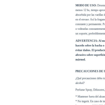
MODO DE USO:
 Desenro
menos 12 hs, tiempo aproxi
absorbida por las varillas
en el envase. Así la fragan
constante y permanente. Pa
o voltearlas constantemente
un soporte, preferiblement
ADVERTENCIA: Al moment
hacerlo sobre la bacha o 
evitar daños. El producto 
abrasivo sobre superfici
mármol.
PRECAUCIONES DE 
¿Qué precauciones debo tom
alcohol?
Perfume Spray, Difusores, 
* Mantener fuera del alcan
* No ingerir. En caso de in