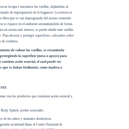
scar la tapa e introducir las varillas, dejándolas al 
mado de impregnación de la fragancia. La esencia es 
 de fibra que se van impregnando del aroma contenido 
cia se esparce en el ambiente aromatizándolo de forma 
ra un aroma más intenso, se puede añadir más varillas 
. Para decorar y proteger superficies, colocarlos sobre 
e de cerámica.
o de voltear las varillas, se recomienda 
protegiendo la superficie (mesa o apoyo) para 
contiene aceite esencial, el cual puede ser 
es que se dañan fácilmente, como madera o 
USO:
ar con los productos que contienen aceite esencial y 
Body Splash, aceites esenciales.
ce de los niños y animales domésticos.
gestión accidental llame al Centro Nacional de 