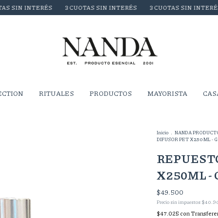
INTERÉS
3 CUOTAS SIN INTERÉS
3 CUOTAS SIN INTERÉS
3 C
ECTION
RITUALES
PRODUCTOS
MAYORISTA
CAS
Inicio
.
NANDA PRODUCT
DIFUSOR PET X250ML - Guav
REPUESTO
X250ML - G
$49.500
Precio sin impuestos
$40.9
$47.025
con
Transfere